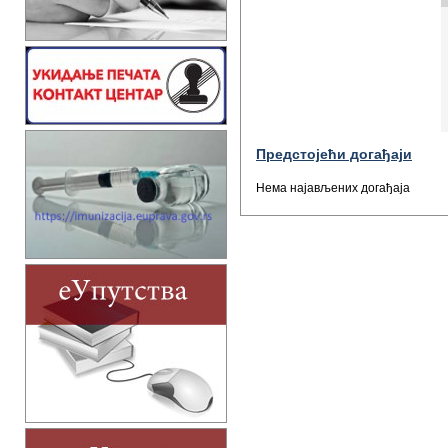
Предстојећи догађаји
Нема најављених догађаја