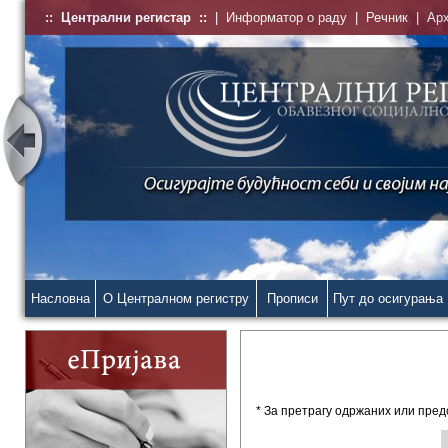
::
Централни регистар
::
|
Информатор о раду
|
Речник
|
Ар
Насловна
О Централном регистру
Прописи
Пут до осигурања
* За претрагу одржаних или пред