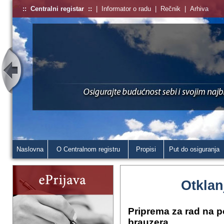
::
Centralni registar
::
|
Informator o radu
|
Rečnik
|
Arhiva
Naslovna
O Centralnom registru
Propisi
Put do osiguranja
Otklan
Priprema za rad na po
brauzera