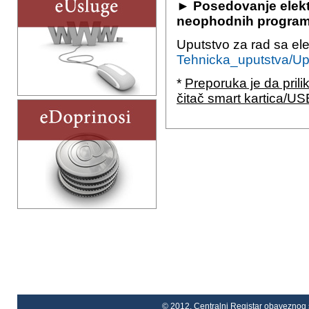
►
Posedovanje elektr
neophodnih programa
Uputstvo za rad sa ele
Tehnicka_uputstva/Upu
*
Preporuka je da pril
čitač smart kartica/US
© 2012. Centralni Registar obaveznog s