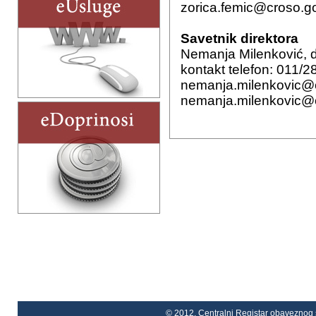
zorica.femic@croso.go
Savetnik direktora
Nemanja Milenković, di
kontakt telefon: 011/
nemanja.milenkovic@c
nemanja.milenkovic@c
© 2012. Centralni Registar obaveznog s