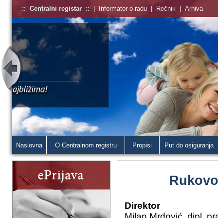
::
Centralni registar
::
|
Informator o radu
|
Rečnik
|
Arhiva
Naslovna
O Centralnom registru
Propisi
Put do osiguranja
Rukovod
Direktor
Milan Mrdović, dipl. pr