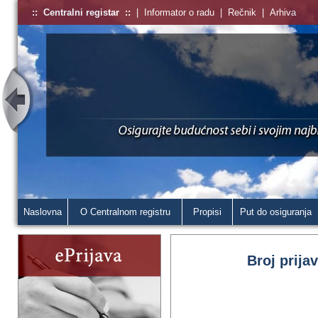
::
Centralni registar
::
|
Informator o radu
|
Rečnik
|
Arhiva
Naslovna
O Centralnom registru
Propisi
Put do osiguranja
Broj prija