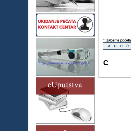
* Izaberite početn
A
B
C
Č
C