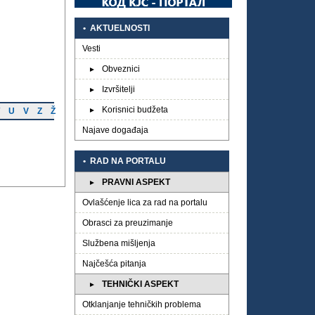
• AKTUELNOSTI
Vesti
Obveznici
►
Izvršitelji
►
Korisnici budžeta
U
V
Z
Ž
►
Najave događaja
• RAD NA PORTALU
PRAVNI ASPEKT
►
Ovlašćenje lica za rad na portalu
Obrasci za preuzimanje
Službena mišljenja
Najčešća pitanja
TEHNIČKI ASPEKT
►
Otklanjanje tehničkih problema