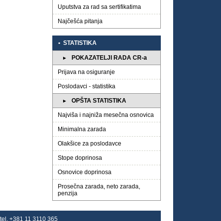
Uputstva za rad sa sertifikatima
Najčešća pitanja
• STATISTIKA
POKAZATELJI RADA CR-a
►
Prijavа na osiguranje
Poslodavci - statistika
OPŠTA STATISTIKA
►
Najviša i najniža mesečna osnovica
Minimalna zarada
Olakšice za poslodavce
Stope doprinosa
Osnovice doprinosa
Prosečna zarada, neto zarada,
penzija
 tel. +381 11 3110 365