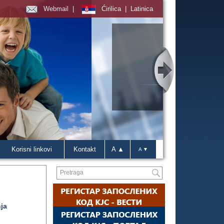
Webmail
|
Ćirilica
|
Latinica
Korisni linkovi
Kontakt
A ▲
A ▼
ja