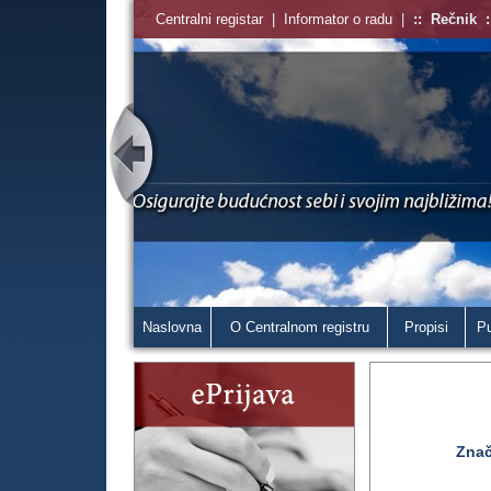
Centralni registar
|
Informator o radu
|
::
Rečnik
:
Naslovna
O Centralnom registru
Propisi
Pu
Znač