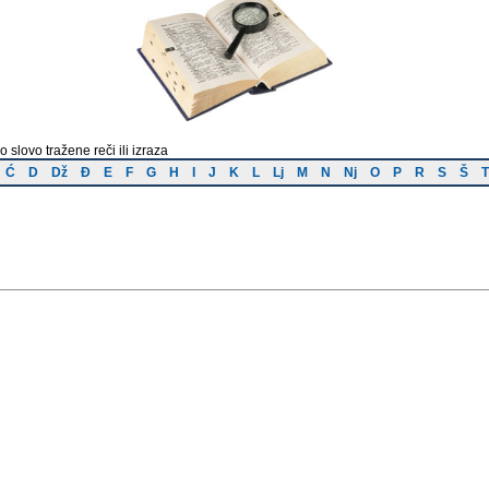
o slovo tražene reči ili izraza
Ć
D
Dž
Đ
E
F
G
H
I
J
K
L
Lj
M
N
Nj
O
P
R
S
Š
T