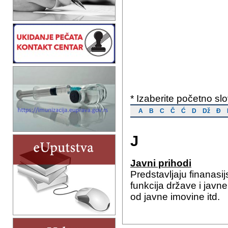
* Izaberite početno slov
A
B
C
Č
Ć
D
Dž
Đ
J
Javni prihodi
Predstavljaju finanasij
funkcija države i javne
od javne imovine itd.