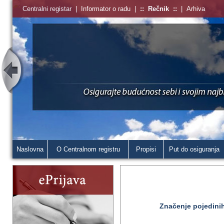
Centralni registar
|
Informator o radu
|
::
Rečnik
::
|
Arhiva
Naslovna
O Centralnom registru
Propisi
Put do osiguranja
Značenje pojedinih