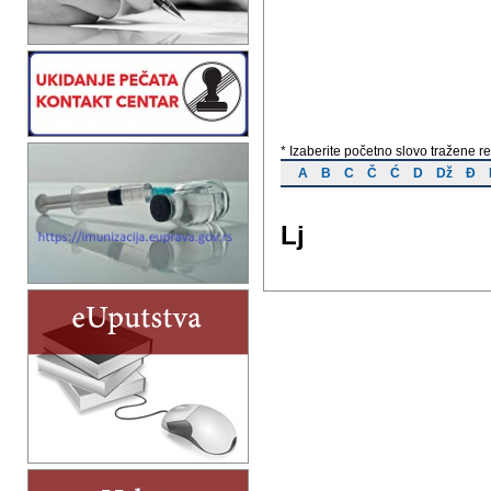
* Izaberite početno slovo tražene reč
A
B
C
Č
Ć
D
Dž
Đ
Lj