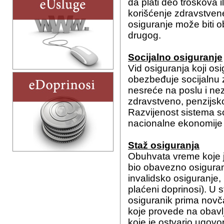
da plati deo troškova
korišćenje zdravstvene
osiguranje može biti o
drugog.
Socijalno osiguranje
Vid osiguranja koji os
obezbeđuje socijalnu za
nesreće na poslu i nez
zdravstveno, penzijsko
Razvijenost sistema so
nacionalne ekonomije i
Staž osiguranja
Obuhvata vreme koje j
bio obavezno osiguran 
invalidsko osiguranje, u
plaćeni doprinosi). U 
osiguranik prima novč
koje provede na obavl
koje je ostvario ugovo