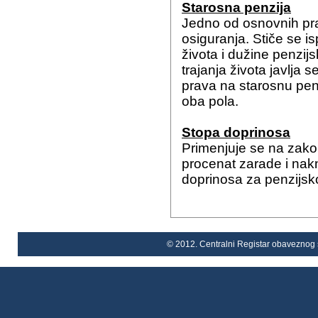
Starosna penzija
Jedno od osnovnih pr
osiguranja. Stiče se 
života i dužine penzi
trajanja života javlja 
prava na starosnu penz
oba pola.
Stopa doprinosa
Primenjuje se na zako
procenat zarade i nak
doprinosa za penzijsko
© 2012. Centralni Registar obaveznog s