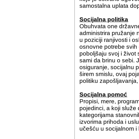
samostalna uplata dop
Socijalna politika
Obuhvata one državne a
administrira pružanje 
u poziciji ranjivosti i o
osnovne potrebe svih 
poboljšaju svoj i živ
sami da brinu o sebi. J
osiguranje, socijalnu 
širem smislu, ovaj poj
politiku zapošljavanja
Socijalna pomoć
Propisi, mere, programi 
pojedinci, a koji služ
kategorijama stanovnik
izvorima prihoda i usl
učešću u socijalnom i 