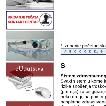
* Izaberite početno slov
A
B
C
Č
Ć
D
Dž
Đ
S
Sistem zdravstvenog
Svaki sistem u kome je
rizika snošenja troško
(premija) za osiguranje
neko drugi, na primer
besplatne zdravstvene 