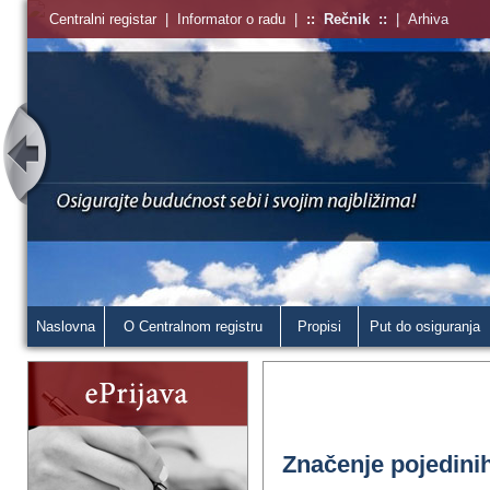
Centralni registar
|
Informator o radu
|
::
Rečnik
::
|
Arhiva
Naslovna
O Centralnom registru
Propisi
Put do osiguranja
Značenje pojedini