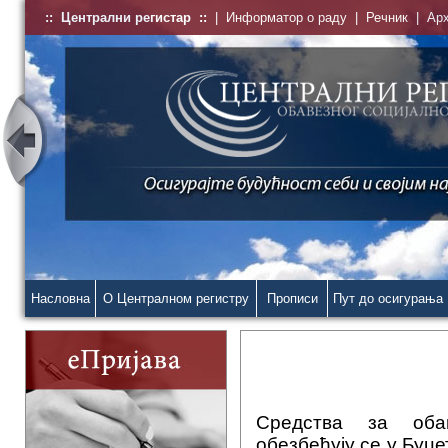
::
Централни регистар
::
|
Информатор о раду
|
Речник
|
Ар
Насловна
О Централном регистру
Прописи
Пут до осигурања
Средства за оба
обезбеђују се у Буџ