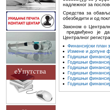
надлежног за послов
Средства за обавља
обезбедити и од покл
Законом о Централн
предвиђено је да
Централног регистрa
Финансијски план 
Измене и допуне ф
Годишњи финансијс
Годишњи финансијс
Годишњи финансијс
Годишњи финансијс
Годишњи финансијс
Годишњи финансијс