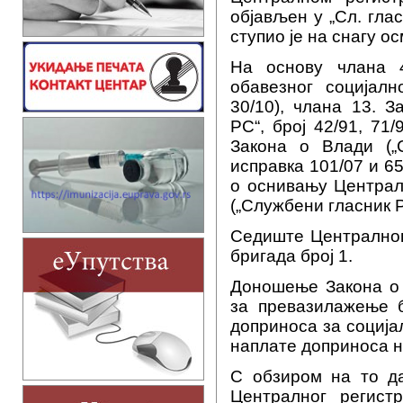
објављен у „Сл. глас
ступио је на снагу о
На основу члана 4
обавезног социјалн
30/10), члана 13. 
РС“, број 42/91, 71/
Закона о Влади („
исправка 101/07 и 6
о оснивању Централ
(„Службени гласник Р
Седиште Централног 
бригада број 1.
Доношење Закона о 
за превазилажење б
доприноса за соција
наплате доприноса 
С обзиром на то д
Централног регист