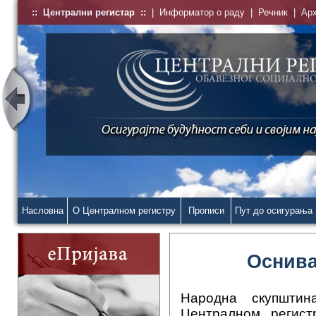
::
Централни регистар
::
|
Информатор о раду
|
Речник
|
Ар
Насловна
О Централном регистру
Прописи
Пут до осигурања
Оснива
Народна скупштин
Централном регист