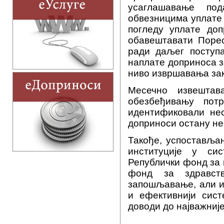
усаглашавање по
обвезницима уплате
погледу уплате до
обавештавати Поре
ради даљег поступ
наплате доприноса з
ниво извршавања зак
Месечно извештав
обезбеђивању пот
идентификовали нес
доприноси остану не
Такође, успоставља
институције у си
Републички фонд за 
фонд за здравст
запошљавање, али и
и ефективнији сис
доводи до најважније