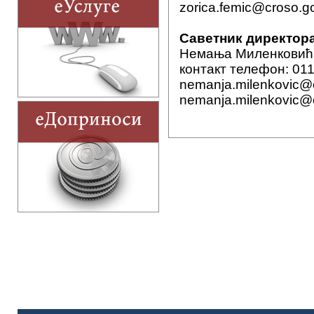
zorica.femic@croso.go
Саветник директор
Немања Миленковић,
контакт телефон: 011
nemanja.milenkovic@c
nemanja.milenkovic@c