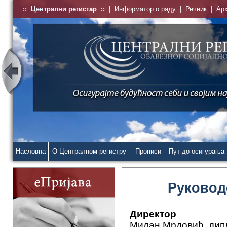
::
Централни регистар
::
|
Информатор о раду
|
Речник
|
Ар
Насловна
О Централном регистру
Прописи
Пут до осигурања
Руковод
Директор
Милан Мрдовић, дипл