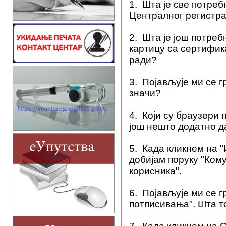
1.
Шта је све потреб
Централног регистр
2.
Шта је још потреб
картицу са сертифика
ради?
3.
Појављује ми се гр
значи?
4.
Који су браузери 
још нешто додатно д
5.
Када кликнем на "
добијам поруку "Кому
корисника".
6.
Појављује ми се 
потписивања". Шта т