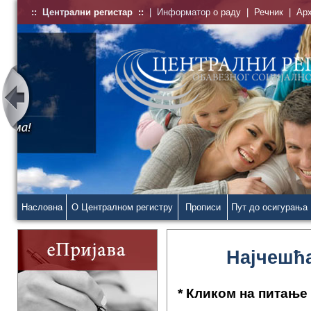
::
Централни регистар
::
|
Информатор о раду
|
Речник
|
Ар
Насловна
О Централном регистру
Прописи
Пут до осигурања
Најчешћа
* Кликом на питање