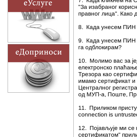
7.
Када кликнем на О
"За изабраног корисн
правног лица". Како 
8.
Када унесем ПИН 
9.
Када унесем ПИН п
га одблокирам?
10.
Молимо вас за ј
електронско плаћање
Трезора као сертифи
имамо сертификат и 
Централног регистр
од МУП-а, Поште, Пр
11.
Приликом приступ
connection is untrust
12.
Појављује ми се 
сертификатом" прили