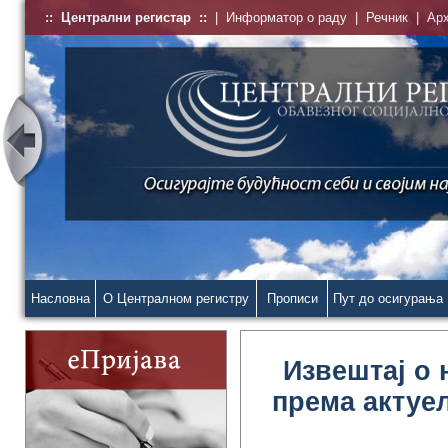
::
Централни регистар
::
|
Информатор о раду
|
Речник
|
Ар
Насловна
О Централном регистру
Прописи
Пут до осигурања
Извештај о 
према актуе