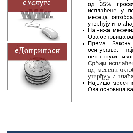
од 35% просе
исплаћене у п
месеца октобра
утврђују и плаћа
Hајнижа месечн
Овa основица важ
Према Закону
осигурање, на
петоструки из
Србији исплаће
од месеца октоб
утврђују и плаћ
Највиша месечн
Ова основица важ